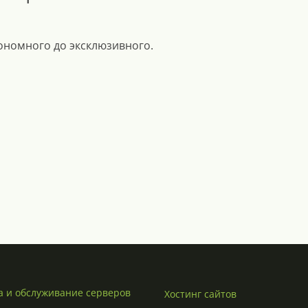
кономного до эксклюзивного.
а и обслуживание серверов
Хостинг сайтов